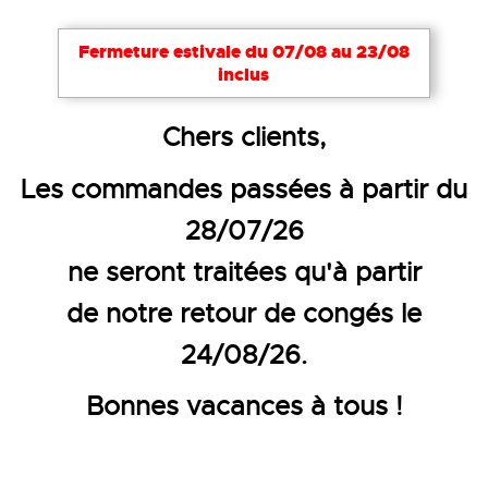
Notre site utilise des cookies nécessaires à son bon
Fermeture estivale du 07/08 au 23/08
fonctionnement. Pour améliorer votre expérience,
inclus
d’autres cookies peuvent être utilisés : vous pouvez
choisir de les désactiver. Cela reste modifiable à
Accueil
Métiers
BTP et Chantier
Gants
Chers clients,
tout moment via le lien
Cookies
en bas de page.
GANTS
Les commandes passées à partir du
Tout accepter
Tout refuser
Configurer
28/07/26
Nous offrons des gants de protection anti-
choc, gants hiver, gants pour soudeur,
ne seront traitées qu'à partir
gants hydrofuges et gants jetables adaptés
de notre retour de congés le
aux risques spécifiques du BTP.
24/08/26.
25
PRODUITS
Bonnes vacances à tous !