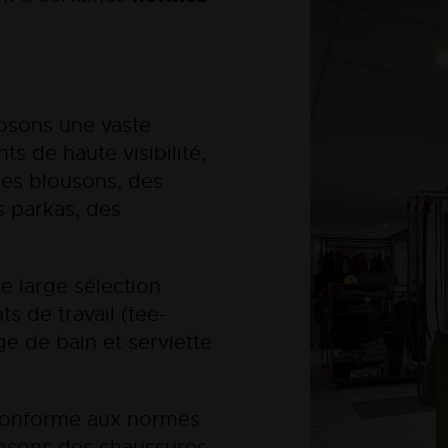
sons une vaste
 de haute visibilité,
des blousons, des
s parkas, des
 large sélection
s de travail (tee-
ge de bain et serviette
onforme aux normes
oposons des chaussures