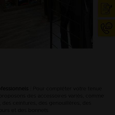
Cont
04
74
63
13
18
fessionnels :
Pour compléter votre tenue
s proposons des accessoires variés, comme
 des ceintures, des genouillères, des
ours et des bonnets.