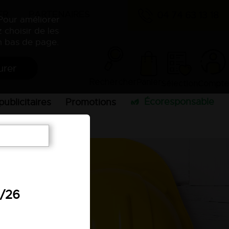
ER
PARTENAIRES
04 74 63 13 18
 Pour améliorer
 choisir de les
 bas de page.
urer
Rechercher
Panier
Sélection
Compte
Écoresponsable
publicitaires
Promotions
7/26