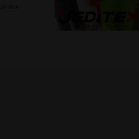
ux aux
RE ATE