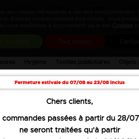
MARQUES
MÉTIERS
MAGASIN
L'ATELI
lise des cookies nécessaires à son bon fonctionnement.
ce, d’autres cookies peuvent être utilisés : vous pouvez
la reste modifiable à tout moment via le lien
Cookies
en
VENTE ET PERSONNALISATION
t accepter
Tout refuser
Config
DE VÊTEMENTS PROFESSIONNELS
soires
Hygiène
Textiles publicitaires
Objets 
Fermeture estivale du 07/08 au 23/08 inclus
Chers clients,
 commandes passées à partir du 28/0
ne seront traitées qu'à partir