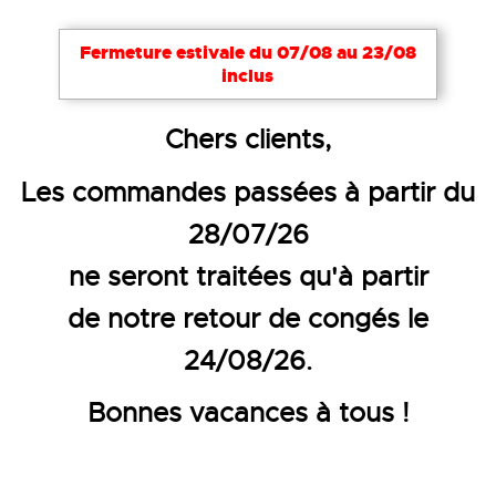
Notre site utilise des cookies nécessaires à son bon
Fermeture estivale du 07/08 au 23/08
fonctionnement. Pour améliorer votre expérience,
inclus
d’autres cookies peuvent être utilisés : vous pouvez
choisir de les désactiver. Cela reste modifiable à
Accueil
EPI
Protection respiratoire
Masques je
Chers clients,
tout moment via le lien
Cookies
en bas de page.
MASQUES JETABLES
Les commandes passées à partir du
Tout accepter
Tout refuser
Configurer
28/07/26
masques jetables
Nos
sont confortables et
faciles à porter. Ils offrent une protection
ne seront traitées qu'à partir
pratique dans les environnements où
de notre retour de congés le
l’hygiène est essentielle.
24/08/26.
13
PRODUITS
Bonnes vacances à tous !