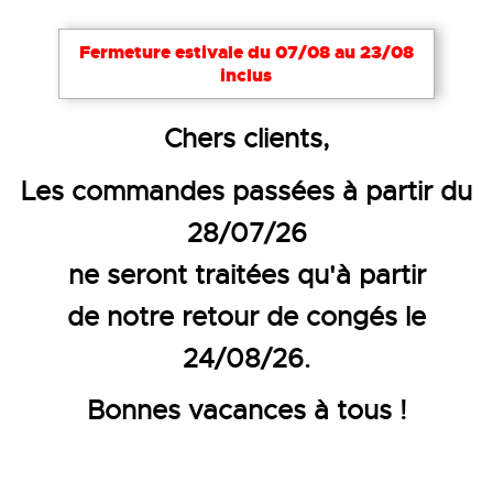
Notre site utilise des cookies nécessaires à son bon
Fermeture estivale du 07/08 au 23/08
fonctionnement. Pour améliorer votre expérience,
inclus
d’autres cookies peuvent être utilisés : vous pouvez
choisir de les désactiver. Cela reste modifiable à
Accueil
Vêtements de travail
Vêtements haute visi
Chers clients,
tout moment via le lien
Cookies
en bas de page.
VÊTEMENTS ÉCO-
Les commandes passées à partir du
Tout accepter
Tout refuser
Configurer
RESPONSABLE
28/07/26
ne seront traitées qu'à partir
vêtements
Retrouvez notre sélection de
haute visibilité éco-responsable
fabriqués
de notre retour de congés le
à partir de matières recyclées comme le
24/08/26.
polyester ou le coton.
Bonnes vacances à tous !
6
PRODUITS