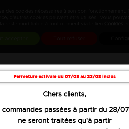
lise des cookies nécessaires à son bon fonctionnement.
ce, d’autres cookies peuvent être utilisés : vous pouvez
la reste modifiable à tout moment via le lien
Cookies
en
t accepter
Tout refuser
Config
Fermeture estivale du 07/08 au 23/08 inclus
Chers clients,
 commandes passées à partir du 28/0
ne seront traitées qu'à partir