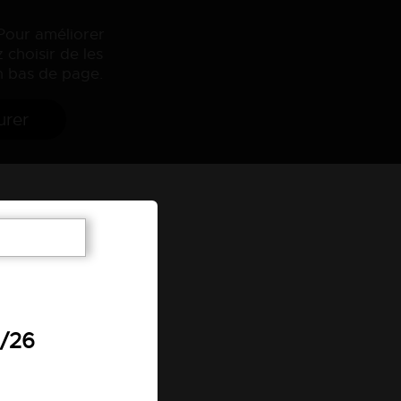
 Pour améliorer
 choisir de les
 bas de page.
urer
7/26