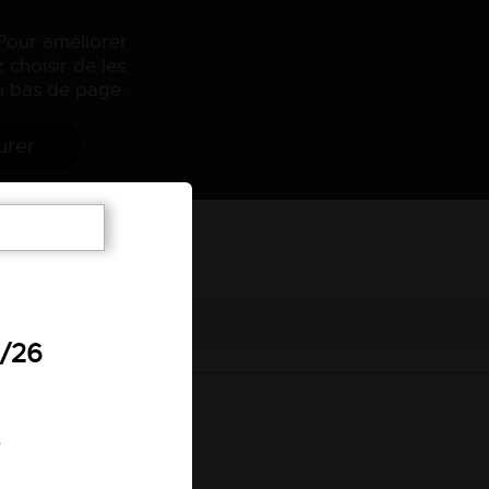
 Pour améliorer
 choisir de les
 bas de page.
urer
7/26
.