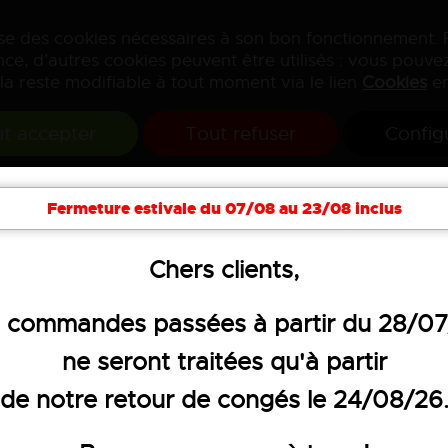
lise des cookies nécessaires à son bon fonctionnement.
ce, d’autres cookies peuvent être utilisés : vous pouvez
la reste modifiable à tout moment via le lien
Cookies
en
t accepter
Tout refuser
Config
Fermeture estivale du 07/08 au 23/08 inclus
Chers clients,
e manipulation
 commandes passées à partir du 28/0
ne seront traitées qu'à partir
de notre retour de congés le 24/08/26