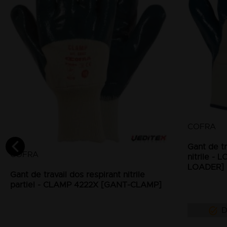
COFRA
Gant de t
COFRA
nitrile -
LOADER]
Gant de travail dos respirant nitrile
partiel - CLAMP 4222X [GANT-CLAMP]
D