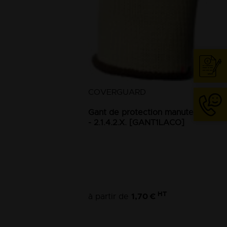
Cont
COVERGUARD
Gant de protection manutention lo
- 2.1.4.2.X. [GANT1LACO]
04
74
63
HT
13
1,70 €
à partir de
18