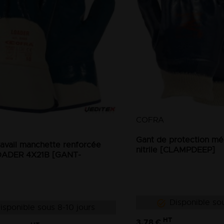
COFRA
Gant de protection mé
ravail manchette renforcée
nitrile [CLAMPDEEP]
 LOADER 4X21B [GANT-
Disponible sou
isponible sous 8-10 jours
HT
3,78 €