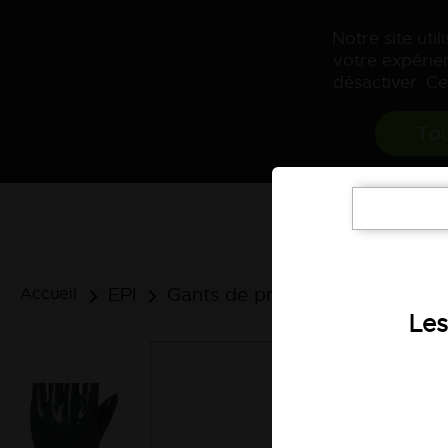
Notre site uti
votre expérien
désactiver. Ce
Tou
EPI
Gants de protection
Gants d
Accueil
Les