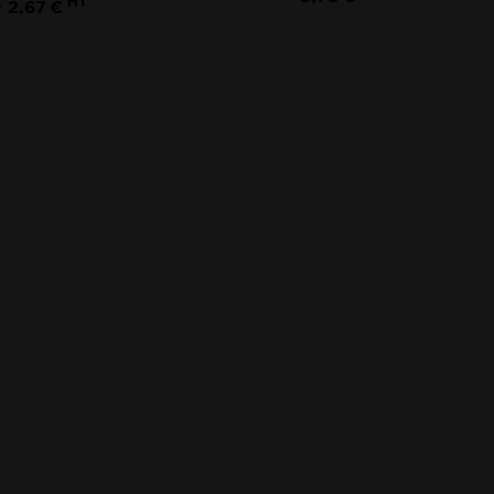
HT
2,67 €
e