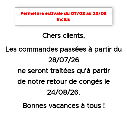
Notre site utilise des cookies nécessaires à son bon
Fermeture estivale du 07/08 au 23/08
fonctionnement. Pour améliorer votre expérience,
inclus
d’autres cookies peuvent être utilisés : vous pouvez
choisir de les désactiver. Cela reste modifiable à
Accueil
Nos marques
COVERGUARD
Chers clients,
tout moment via le lien
Cookies
en bas de page.
COVERGUARD®
Les commandes passées à partir du
Tout accepter
Tout refuser
Configurer
SAFETY
28/07/26
DESIGNER : VÊTEMENTS DE
ne seront traitées qu'à partir
TRAVAIL
de notre retour de congés le
Coverguard® Safety Designer
vous
24/08/26.
vêtements
propose une large gamme de
Bonnes vacances à tous !
de travail
performants, polyvalents,
confortables et esthétiques, au meilleur
rapport qualité prix.