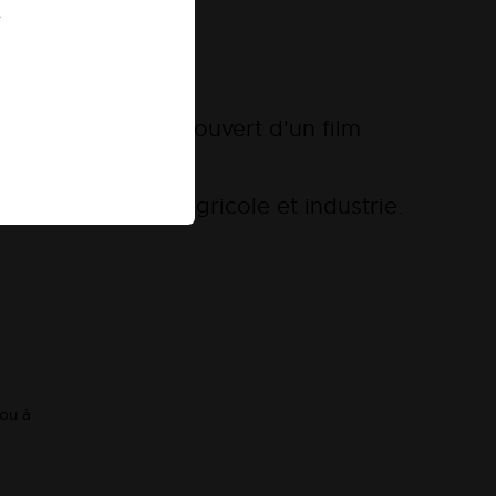
.
5
ée à base SPP recouvert d'un film
our les secteurs agricole et industrie.
 ou à