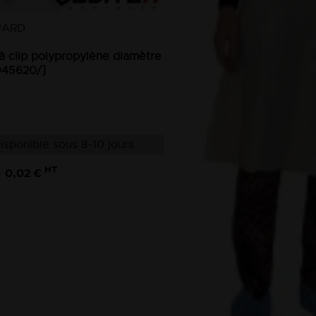
UARD
 à clip polypropylène diamètre
45620/]
isponible sous 8-10 jours
HT
0,02 €
e