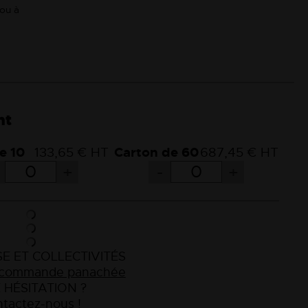
 ou à
nt
e 10
133,65 € HT
Carton de 60
687,45 € HT
+
-
+
E ET COLLECTIVITÉS
e commande panachée
 HÉSITATION ?
tactez-nous !