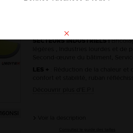
à partir de
11,46
SECTEURS INDUSTRIELS :
Bricola
légères , Industries lourdes et de 
Second-œuvre du bâtiment, Service
LES +
: Réduction de la chaleur et 
confort et stabilité, ruban réfléchis
Découvrir plus d'E.P.I
160NSI
Voir la description
Consultez le guide des tailles