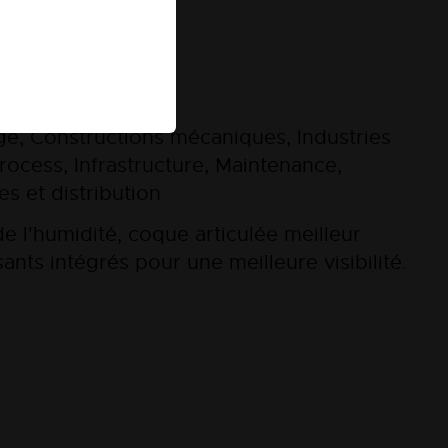
 €
HT
ge, Constructions mécaniques, Industries
process, Infrastructure, Maintenance,
s et distribution
de l'humidité, coque articulée meilleur
sants intégrés pour une meilleure visibilité.