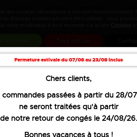
MARQUES
MÉTIERS
MAGASIN
L'ATELI
lise des cookies nécessaires à son bon fonctionnement.
ce, d’autres cookies peuvent être utilisés : vous pouvez
la reste modifiable à tout moment via le lien
Cookies
en
VENTE ET PERSONNALISATION
t accepter
Tout refuser
Config
DE VÊTEMENTS PROFESSIONNELS
Fermeture estivale du 07/08 au 23/08 inclus
soires
Hygiène
Textiles publicitaires
Objets 
Chers clients,
 commandes passées à partir du 28/0
ne seront traitées qu'à partir
CASQUETTE ANT
de notre retour de congés le 24/08/26
VISIBILITÉ
Bonnes vacances à tous !