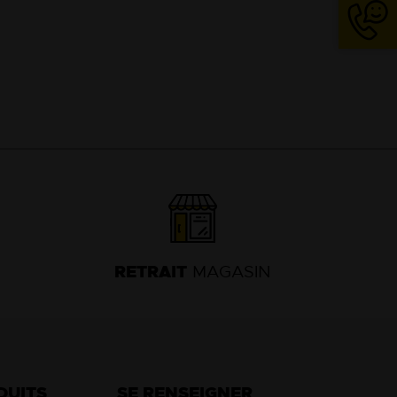
04
74
63
13
18
RETRAIT
MAGASIN
DUITS
SE RENSEIGNER