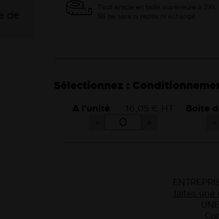
Tout article en taille supérieure à 2XL
e de
56 ne sera ni repris ni échangé.
Conditionneme
A l'unité
16,05 € HT
Boite d
-
+
-
ENTREPRIS
faites un
UNE
Con