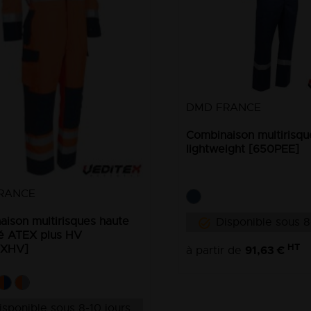
DMD FRANCE
Combinaison multirisq
lightweight [650PEE]
RANCE
ison multirisques haute
Disponible sous 8
ité ATEX plus HV
HT
TXHV]
91,63 €
à partir de
isponible sous 8-10 jours