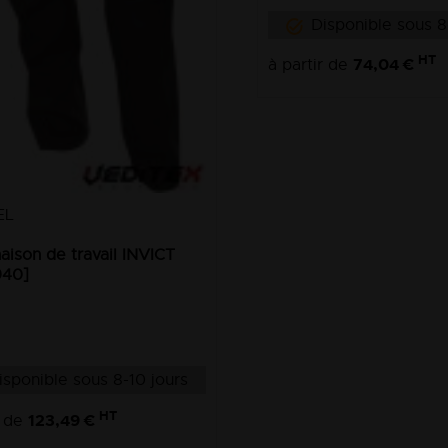
Disponible sous 8
HT
74,04 €
à partir de
EL
ison de travail INVICT
940]
isponible sous 8-10 jours
HT
123,49 €
r de