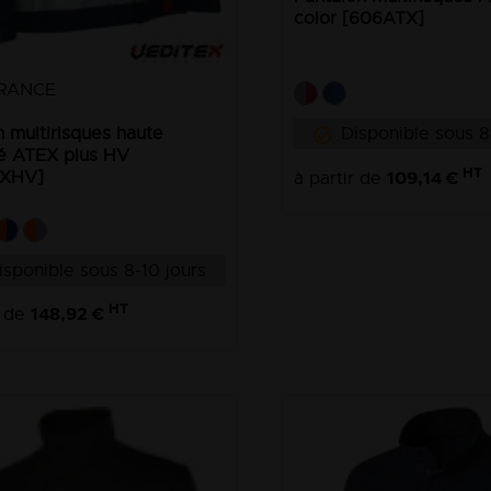
color [606ATX]
RANCE
 multirisques haute
Disponible sous 8
ité ATEX plus HV
HT
TXHV]
109,14 €
à partir de
isponible sous 8-10 jours
HT
148,92 €
r de