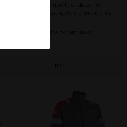
rs des risques tels que la chaleur, les
s dangers électrostatiques ou encore les
ZONE ATEX
és
par des organismes,
Trier