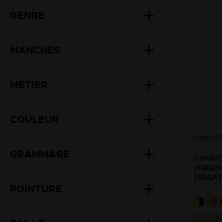
GENRE
MANCHES
MÉTIER
COULEUR
DMD F
GRAMMAGE
Combina
visibil
[656A
POINTURE
D