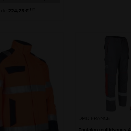
HT
224,23 €
r de
DMD FRANCE
Pantalon multirisques 