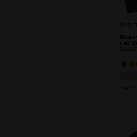
DMD F
Blouson
visibil
[636A
D
à parti