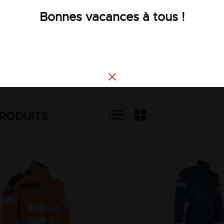
ourquoi, ces vêtements protègent les travailleu
Bonnes vacances à tous !
s, les éclaboussures de produits chimiques, le
 thermiques liés aux arcs électriques
es vêtements de cette rubrique ont été certifi
ent INERIS pour les vêtements MOLINEL
RODUITS