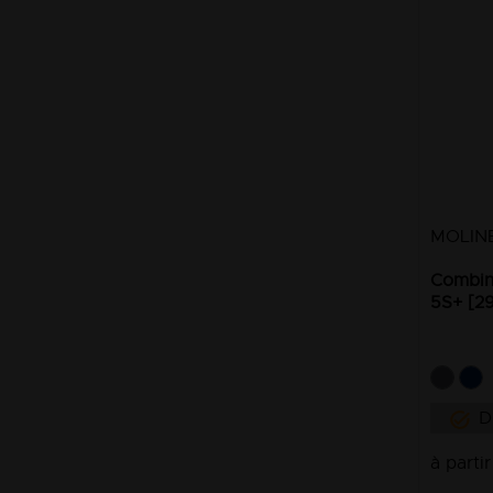
MOLIN
Combina
5S+ [2
D
à parti