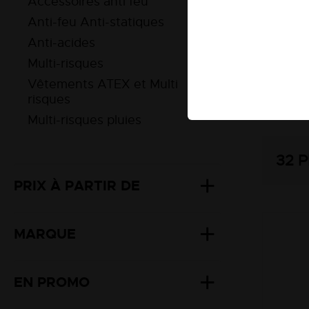
Accessoires anti feu
C'est p
Anti-feu Anti-statiques
flamme
Anti-acides
risques
Multi-risques
Tous l
Vêtements ATEX et Multi
notamm
risques
Multi-risques pluies
32
P
PRIX À PARTIR DE
MARQUE
EN PROMO