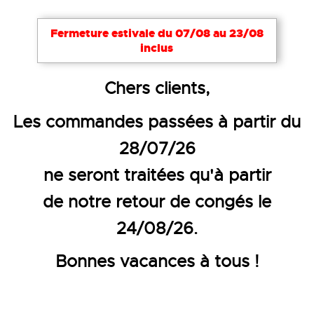
Fermeture estivale du 07/08 au 23/08
inclus
Accueil
Le blog Veditex
Chers clients,
DÉCOUVREZ LA TECHNOLOGIE
Les commandes passées à partir du
28/07/26
La technologie Windtex
est une membrane te
ne seront traitées qu'à partir
excellente i
Elle a été conçue pour offrir une
de notre retour de congés le
24/08/26.
Résultat :
un confort thermique renforcé et u
Bonnes vacances à tous !