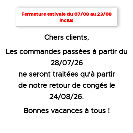
Fermeture estivale du 07/08 au 23/08
inclus
Accueil
Vêtements de travail
Polaires, pulls et sw
Chers clients,
PULL BI-MATIÈRE MAILLE ET M
Les commandes passées à partir du
28/07/26
ne seront traitées qu'à partir
de notre retour de congés le
24/08/26.
Bonnes vacances à tous !