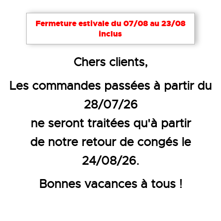
Notre site utilise des cookies nécessaires à son bon
Fermeture estivale du 07/08 au 23/08
fonctionnement. Pour améliorer votre expérience,
inclus
d’autres cookies peuvent être utilisés : vous pouvez
choisir de les désactiver. Cela reste modifiable à
Chers clients,
tout moment via le lien
Cookies
en bas de page.
Les commandes passées à partir du
Tout accepter
Tout refuser
Configurer
NORMES POUR LES VÊTEMENTS DE
28/07/26
HAUTE VISIBILITÉ EN 471 ET EN 20471
ne seront traitées qu'à partir
de notre retour de congés le
24/08/26.
Bonnes vacances à tous !