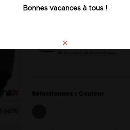
Bonnes vacances à tous !
Voir les
Voir la description
Consultez le guide des tailles
Tout article en taille supérieure à 2XL
56 ne sera ni repris ni échangé.
Couleur
5.6095