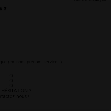
s ?
ue (ex. nom, prénom, service...)
 HÉSITATION ?
tactez-nous !