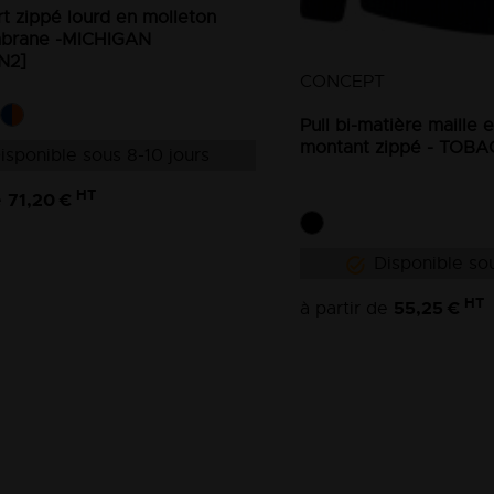
rt zippé lourd en molleton
brane -MICHIGAN
N2]
CONCEPT
Pull bi-matière maille 
montant zippé - TOB
isponible sous 8-10 jours
HT
71,20 €
e
Disponible sou
HT
55,25 €
à partir de