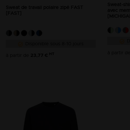
Sweat-shi
Sweat de travail polaire zipé FAST
avec mem
[FAST]
[MICHIGA
D
Disponible sous 8-10 jours
à partir d
HT
23,77 €
à partir de