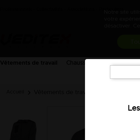
Professionnels - Collectivités - Associations - Particuliers
Notre site uti
votre expérien
désactiver. Ce
Tou
Vêtements de travail
Chaussures
EPI
Acces
Vêtements de travail
Polaires, pull
Accueil
Les