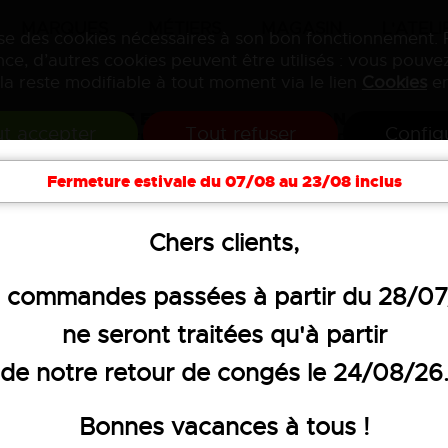
MARQUES
MÉTIERS
MAGASIN
L'ATELI
lise des cookies nécessaires à son bon fonctionnement.
ce, d’autres cookies peuvent être utilisés : vous pouvez
la reste modifiable à tout moment via le lien
Cookies
en
VENTE ET PERSONNALISATION
t accepter
Tout refuser
Config
DE VÊTEMENTS PROFESSIONNELS
Fermeture estivale du 07/08 au 23/08 inclus
soires
Hygiène
Textiles publicitaires
Objets 
Chers clients,
raîchissants
 commandes passées à partir du 28/0
ne seront traitées qu'à partir
GILET FLUO RAF
de notre retour de congés le 24/08/26
52,00 €
HT
Bonnes vacances à tous !