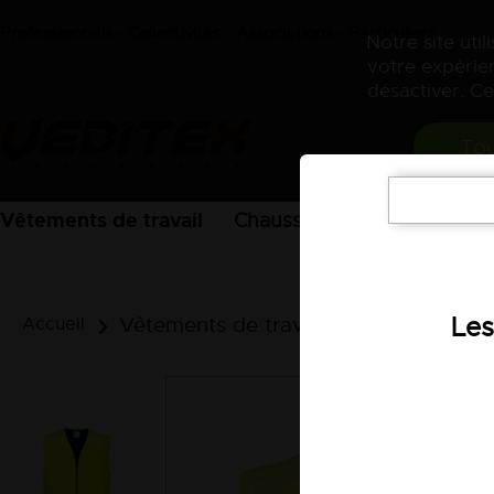
Professionnels - Collectivités - Associations - Particuliers
Notre site uti
votre expérien
désactiver. Ce
Tou
Vêtements de travail
Chaussures
EPI
Acces
Vêtements de travail
Vêtements raf
Les
Accueil