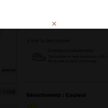
MaIntient au frais pendant plusie
Ce gilet rafraîchissant construit a
porté sans mouiller les vêtements 
Voir la description
Consultez le guide des tailles
Tout article en taille supérieure à 2XL
56 ne sera ni repris ni échangé.
CV09
Couleur