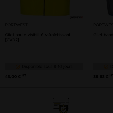
PORTWEST
PORTWE
Gilet haute visibilité rafraîchissant
Gilet band
[CV02]
Disponible sous 8-10 jours
D
HT
H
43,00 €
39,68 €