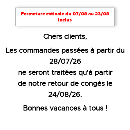
Fermeture estivale du 07/08 au 23/08
inclus
Accueil
Le blog Veditex
Chers clients,
NOUVEAU : DISTRIBUTION DE
Les commandes passées à partir du
28/07/26
DON'T WORRY...BE HAPPY
ne seront traitées qu'à partir
de notre retour de congés le
24/08/26.
Bonnes vacances à tous !
Nous aimons penser que chaque jour peut êt