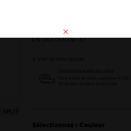
Voir les
Coutures soudées haute fréquenc
EN 343 CLASSE 3.1
Voir la description
Consultez le guide des tailles
Tout article en taille supérieure à 2XL
56 ne sera ni repris ni échangé.
SPL17
Couleur