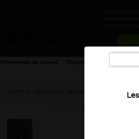
Professionnels - Collectivités - Associations - Particuliers
Notre site uti
votre expérien
désactiver. Ce
Tou
Vêtements de travail
Chaussures
EPI
Acces
Vêtements de travail
Vêtements de
Accueil
Les