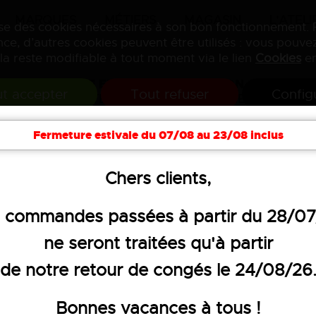
MARQUES
MÉTIERS
MAGASIN
L'ATELI
lise des cookies nécessaires à son bon fonctionnement.
ce, d’autres cookies peuvent être utilisés : vous pouvez
la reste modifiable à tout moment via le lien
Cookies
en
VENTE ET PERSONNALISATION
t accepter
Tout refuser
Config
DE VÊTEMENTS PROFESSIONNELS
Fermeture estivale du 07/08 au 23/08 inclus
soires
Hygiène
Textiles publicitaires
Objets 
Chers clients,
 pluie
 commandes passées à partir du 28/0
ne seront traitées qu'à partir
PANTALON DE PL
de notre retour de congés le 24/08/26
51,40 €
HT
Bonnes vacances à tous !