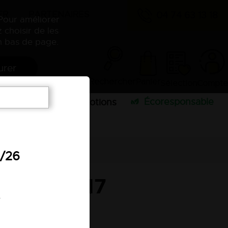
ER
PARTENAIRES
04 74 63 13 18
 Pour améliorer
 choisir de les
 bas de page.
urer
Rechercher
Panier
Sélection
Compte
Écoresponsable
publicitaires
Promotions
7/26
UIE SPL17
.