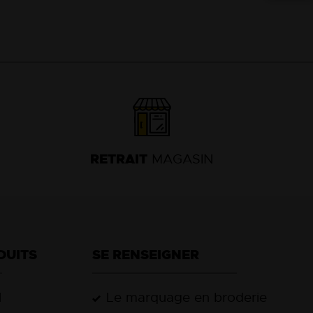
04
74
63
13
18
RETRAIT
MAGASIN
DUITS
SE RENSEIGNER
l
Le marquage en broderie