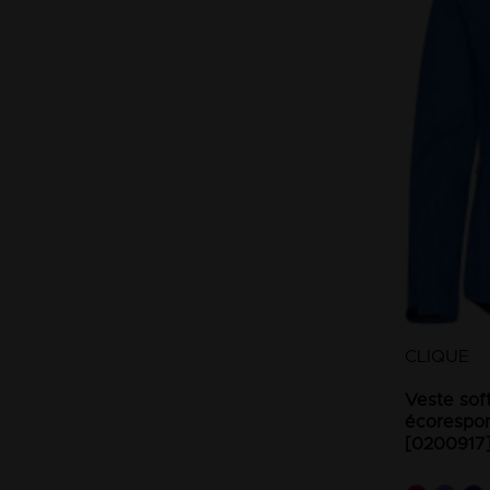
CLIQUE
Veste sof
écorespo
[0200917