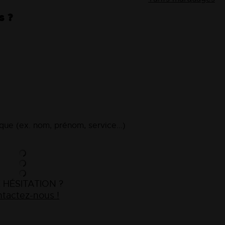
s ?
ue (ex. nom, prénom, service...)
 HÉSITATION ?
tactez-nous !