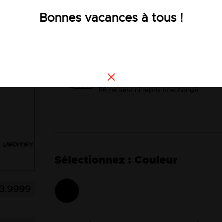
Bonnes vacances à tous !
Voir les
Voir la description
Consultez le guide des tailles
Tout article en taille supérieure à 2XL
56 ne sera ni repris ni échangé.
Couleur
3.9999