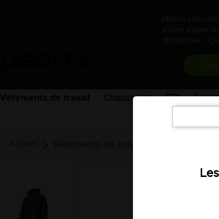
Professionnels - Collectivités - Associations - Particuliers
Notre site uti
votre expérien
désactiver. Ce
Tou
Vêtements de travail
Chaussures
EPI
Acces
Vêtements de travail
Parkas, blous
Accueil
Les