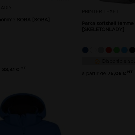
UARD
PRINTER TEXET
l homme SOBA [SOBA]
Parka softshell femm
[SKELETONLADY]
Disponible sou
HT
33,41 €
e
HT
75,06 €
à partir de