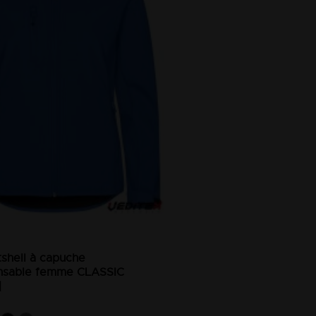
tshell à capuche
nsable femme CLASSIC
]