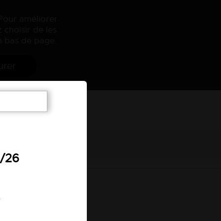
 Pour améliorer
 choisir de les
 bas de page.
urer
7/26
.