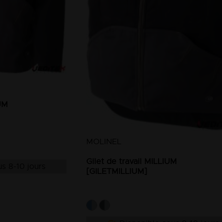
UM
MOLINEL
Gilet de travail MILLIUM
s 8-10 jours
[GILETMILLIUM]