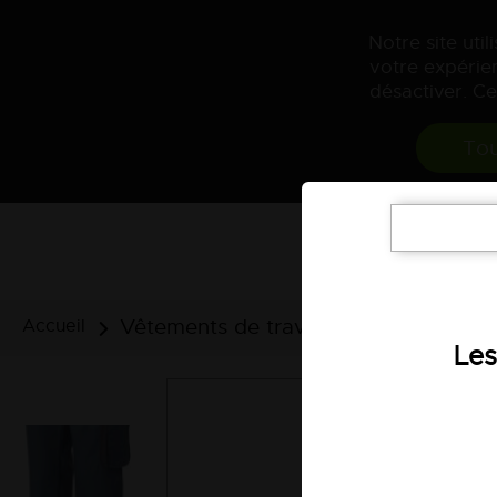
Notre site uti
votre expérien
désactiver. Ce
Tou
Vêtements de travail
Pantalons et
Accueil
Les