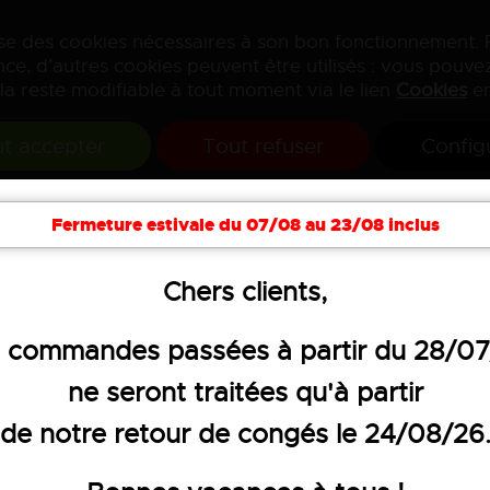
lise des cookies nécessaires à son bon fonctionnement.
ce, d’autres cookies peuvent être utilisés : vous pouvez
la reste modifiable à tout moment via le lien
Cookies
en
t accepter
Tout refuser
Config
Fermeture estivale du 07/08 au 23/08 inclus
Chers clients,
 bermudas
 commandes passées à partir du 28/0
ne seront traitées qu'à partir
de notre retour de congés le 24/08/26