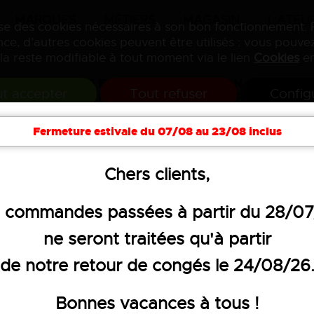
MARQUES
MÉTIERS
MAGASIN
L'ATELI
lise des cookies nécessaires à son bon fonctionnement.
ce, d’autres cookies peuvent être utilisés : vous pouvez
la reste modifiable à tout moment via le lien
Cookies
en
VENTE ET PERSONNALISATION
t accepter
Tout refuser
Config
DE VÊTEMENTS PROFESSIONNELS
Fermeture estivale du 07/08 au 23/08 inclus
soires
Hygiène
Textiles publicitaires
Objets 
Chers clients,
 bermudas
 commandes passées à partir du 28/0
ne seront traitées qu'à partir
PANTALON DE T
de notre retour de congés le 24/08/26
57,24 €
HT
Bonnes vacances à tous !