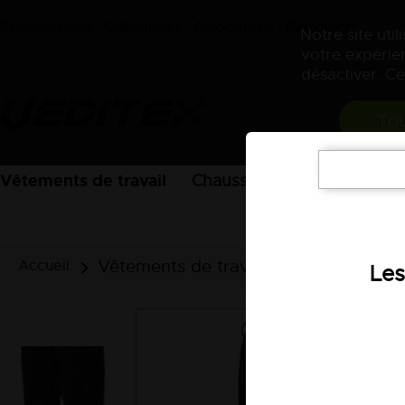
Professionnels - Collectivités - Associations - Particuliers
Notre site uti
votre expérien
désactiver. Ce
Tou
Vêtements de travail
Chaussures
EPI
Acces
Vêtements de travail
Pantalons et
Accueil
Les