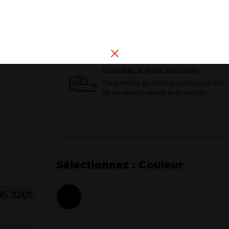
Voir les
Voir la description
Consultez le guide des tailles
Tout article en taille supérieure à 2XL
56 ne sera ni repris ni échangé.
Couleur
35.3201