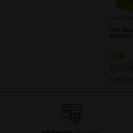
PORTWE
Gilet haut
MADRID -
D
à partir d