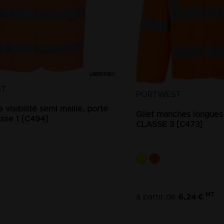
ST
PORTWEST
e visibilité semi maille, porte
Gilet manches longues h
sse 1 [C494]
CLASSE 3 [C473]
HT
6,24 €
à partir de