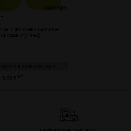
ST
e visibilité maille exécutive
 CLASSE 2 [C496]
isponible sous 8-10 jours
HT
9,52 €
e