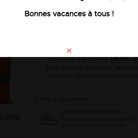
5,80 €
HT
Bonnes vacances à tous !
Voir les
Ce gilet en maille aérée, utili
conforme à la norme
EN ISO 2
pour garder le porteur au frais.
dans des environnements plus
Voir la description
Consultez le guide des tailles
C370
Tout article en taille supérieure à 2XL
56 ne sera ni repris ni échangé.