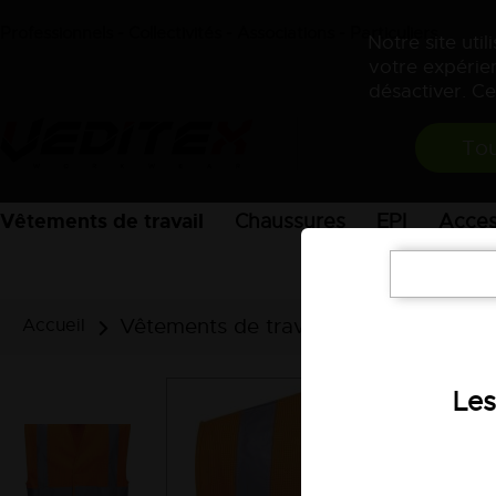
Professionnels - Collectivités - Associations - Particuliers
Notre site uti
votre expérien
désactiver. Ce
Tou
Vêtements de travail
Chaussures
EPI
Acces
Vêtements de travail
Vêtements hau
Accueil
Les