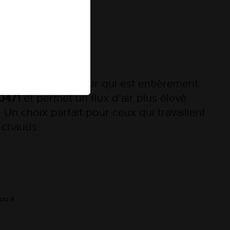
 prix dégressifs
se notre tissu MeshAir qui est entièrement
0471
et permet un flux d'air plus élevé
 Un choix parfait pour ceux qui travaillent
 chauds.
 ou à