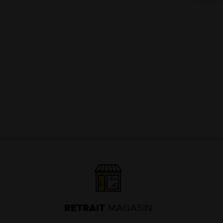
04
74
63
13
18
RETRAIT
MAGASIN