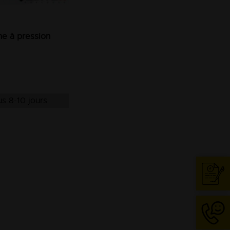
e à pression
s 8-10 jours
Cont