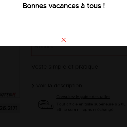
28,54 €
Bonnes vacances à tous !
HT
Voir les
En stock
Veste simple et pratique
Voir la description
Consultez le guide des tailles
Tout article en taille supérieure à 2XL
26.2171
56 ne sera ni repris ni échangé.