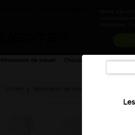
Professionnels - Collectivités - Associations - Particuliers
Notre site uti
votre expérien
désactiver. Ce
Tou
Vêtements de travail
Chaussures
EPI
Acces
Vêtements de travail
Vêtements de
Accueil
Les