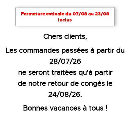
Notre site utilise des cookies nécessaires à son bon
Fermeture estivale du 07/08 au 23/08
fonctionnement. Pour améliorer votre expérience,
inclus
d’autres cookies peuvent être utilisés : vous pouvez
choisir de les désactiver. Cela reste modifiable à
Accueil
Vêtements de travail
Vêtement bucheron
Chers clients,
tout moment via le lien
Cookies
en bas de page.
T-SHIRT DE BÛCHERONNAGE
Les commandes passées à partir du
Tout accepter
Tout refuser
Configurer
CERET
28/07/26
ne seront traitées qu'à partir
de notre retour de congés le
24/08/26.
Bonnes vacances à tous !