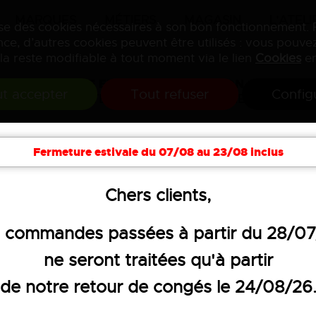
MARQUES
MÉTIERS
MAGASIN
L'ATELI
lise des cookies nécessaires à son bon fonctionnement.
ce, d’autres cookies peuvent être utilisés : vous pouvez
la reste modifiable à tout moment via le lien
Cookies
en
VENTE ET PERSONNALISATION
t accepter
Tout refuser
Config
DE VÊTEMENTS PROFESSIONNELS
soires
Hygiène
Textiles publicitaires
Objets 
Fermeture estivale du 07/08 au 23/08 inclus
Chers clients,
cheronnage
T-shirts et vestes
 commandes passées à partir du 28/0
PARKA PLUIE F
ne seront traitées qu'à partir
de notre retour de congés le 24/08/26
132,51 €
HT