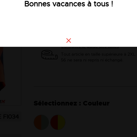
Bonnes vacances à tous !
EN 343+ A1 : 2007 Classe 4-4-X
Voir la description
Consultez le guide des tailles
Tout article en taille supérieure à 2XL
56 ne sera ni repris ni échangé.
Couleur
FI034