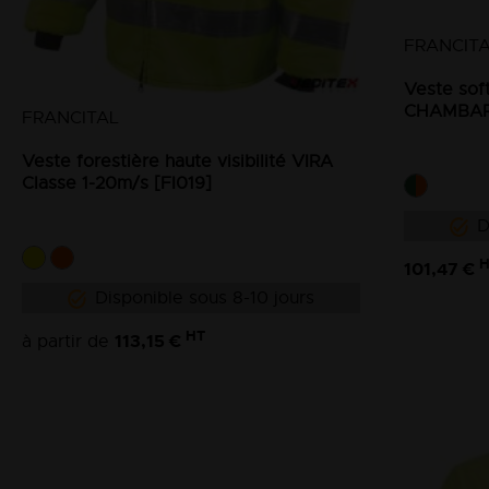
FRANCIT
Veste sof
CHAMBAR
FRANCITAL
Veste forestière haute visibilité VIRA
Classe 1-20m/s [FI019]
D
H
101,47 €
Disponible sous 8-10 jours
HT
113,15 €
à partir de