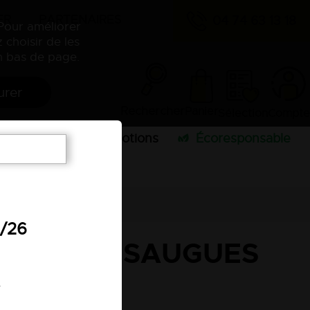
ER
PARTENAIRES
04 74 63 13 18
 Pour améliorer
 choisir de les
 bas de page.
urer
Rechercher
Panier
Sélection
Compte
Écoresponsable
publicitaires
Promotions
7/26
ORESTIER SAUGUES
.