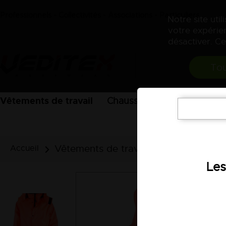
Professionnels - Collectivités - Associations - Particuliers
Notre site uti
votre expérien
désactiver. Ce
Tou
Vêtements de travail
Chaussures
EPI
Acces
Vêtements de travail
Vêtement bu
Accueil
Les