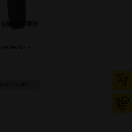
il OPTIMAX CP
s 8-10 jours
Cont
04
74