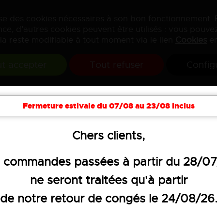
lise des cookies nécessaires à son bon fonctionnement.
ce, d’autres cookies peuvent être utilisés : vous pouvez
la reste modifiable à tout moment via le lien
Cookies
en
t accepter
Tout refuser
Config
Fermeture estivale du 07/08 au 23/08 inclus
Chers clients,
es et gilets
Blousons de travail
 commandes passées à partir du 28/0
ne seront traitées qu'à partir
de notre retour de congés le 24/08/26