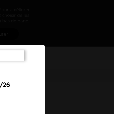
 Pour améliorer
 choisir de les
 bas de page.
urer
7/26
.