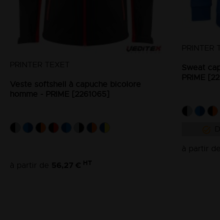
PRINTER 
PRINTER TEXET
Sweat cap
PRIME [2
Veste softshell à capuche bicolore
homme - PRIME [2261065]
D
à partir d
HT
56,27 €
à partir de