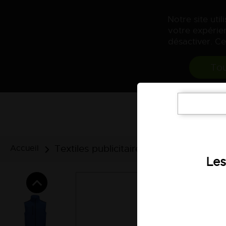
Notre site uti
votre expérien
désactiver. Ce
Tou
Textiles publicitaires
Gilets sans m
Accueil
Les