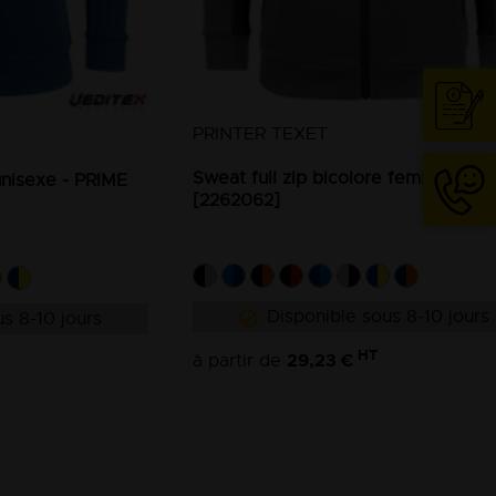
PRINTER TEXET
Cont
Sweat full zip bicolore femme - PR
unisexe - PRIME
[2262062]
04
74
Disponible sous 8-10 jours
s 8-10 jours
63
HT
29,23 €
à partir de
13
18