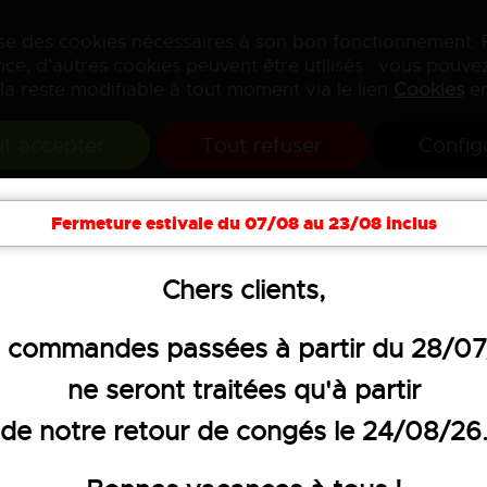
lise des cookies nécessaires à son bon fonctionnement.
ce, d’autres cookies peuvent être utilisés : vous pouvez
la reste modifiable à tout moment via le lien
Cookies
en
t accepter
Tout refuser
Config
Fermeture estivale du 07/08 au 23/08 inclus
Chers clients,
anches
 commandes passées à partir du 28/0
ne seront traitées qu'à partir
de notre retour de congés le 24/08/26