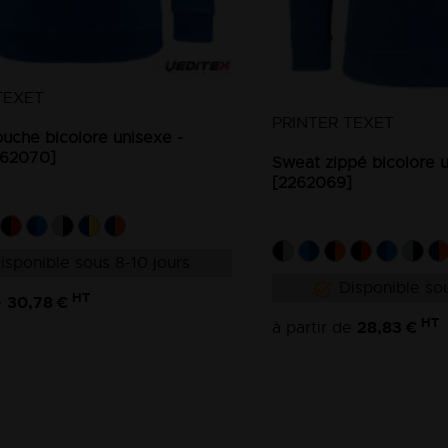
TEXET
PRINTER TEXET
uche bicolore unisexe -
262070]
Sweat zippé bicolore 
[2262069]
isponible sous 8-10 jours
Disponible sou
HT
30,78 €
e
HT
28,83 €
à partir de