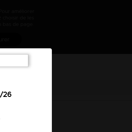
 Pour améliorer
 choisir de les
 bas de page.
urer
7/26
.