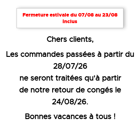
Notre site utilise des cookies nécessaires à son bon
Fermeture estivale du 07/08 au 23/08
fonctionnement. Pour améliorer votre expérience,
inclus
d’autres cookies peuvent être utilisés : vous pouvez
choisir de les désactiver. Cela reste modifiable à
Accueil
Métiers
BTP et Chantier
Chaussures
Chers clients,
tout moment via le lien
Cookies
en bas de page.
CHAUSSURE DE SÉCURITÉ
Les commandes passées à partir du
Tout accepter
Tout refuser
Configurer
HAUTE SUMMIT - S7S SC CI FO
28/07/26
SR
ne seront traitées qu'à partir
de notre retour de congés le
24/08/26.
Bonnes vacances à tous !