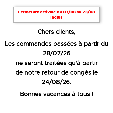
Notre site utilise des cookies nécessaires à son bon
Fermeture estivale du 07/08 au 23/08
fonctionnement. Pour améliorer votre expérience,
inclus
d’autres cookies peuvent être utilisés : vous pouvez
choisir de les désactiver. Cela reste modifiable à
Accueil
EPI
Gants de protection
Gants pour s
Chers clients,
tout moment via le lien
Cookies
en bas de page.
MANCHETTE EN CROÛTE
Les commandes passées à partir du
Tout accepter
Tout refuser
Configurer
NATURELLE DE BOVIN 48 CM -
28/07/26
4144X
ne seront traitées qu'à partir
de notre retour de congés le
24/08/26.
Bonnes vacances à tous !