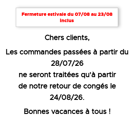
Notre site utilise des cookies nécessaires à son bon
Fermeture estivale du 07/08 au 23/08
fonctionnement. Pour améliorer votre expérience,
inclus
d’autres cookies peuvent être utilisés : vous pouvez
choisir de les désactiver. Cela reste modifiable à
Accueil
Chaussures
Sabots de sécurité
Chers clients,
tout moment via le lien
Cookies
en bas de page.
MOCASSIN DE SÉCURITÉ
Les commandes passées à partir du
Tout accepter
Tout refuser
Configurer
PLUTONE - S2 FO SR
28/07/26
ne seront traitées qu'à partir
de notre retour de congés le
24/08/26.
Bonnes vacances à tous !