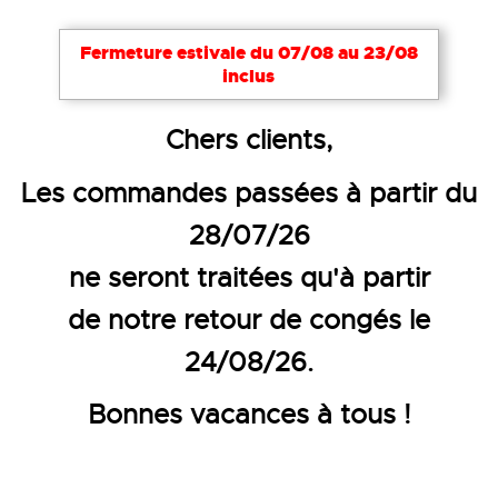
Notre site utilise des cookies nécessaires à son bon
Fermeture estivale du 07/08 au 23/08
fonctionnement. Pour améliorer votre expérience,
inclus
d’autres cookies peuvent être utilisés : vous pouvez
choisir de les désactiver. Cela reste modifiable à
Accueil
Chaussures
Chaussures de sécurité basse
Chers clients,
tout moment via le lien
Cookies
en bas de page.
CHAUSSURE DE SÉCURITÉ
Les commandes passées à partir du
Tout accepter
Tout refuser
Configurer
BASSE GLOVE MDS LOW - S3S
28/07/26
FO HRO SR
ne seront traitées qu'à partir
de notre retour de congés le
24/08/26.
Bonnes vacances à tous !