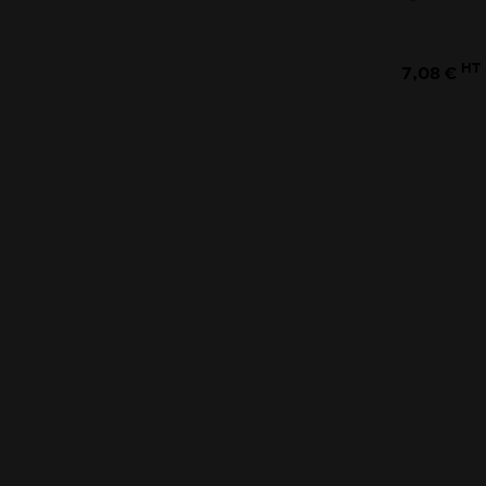
HT
7,08 €