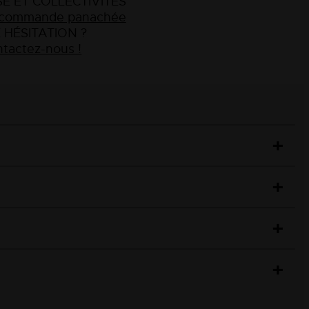
E ET COLLECTIVITÉS
e commande panachée
 HÉSITATION ?
tactez-nous !