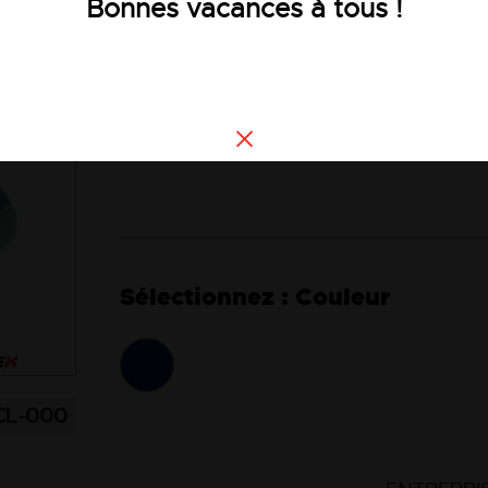
Bonnes vacances à tous !
Voir la description
Consultez le guide des tailles
Tout article en taille supérieure à 2XL
56 ne sera ni repris ni échangé.
Couleur
CL-000