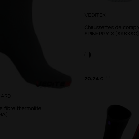
VEDITEX
Chaussettes de compre
SPINERGY X [SKSXSC]
HT
20,24 €
UARD
e fibre thermolite
RA]