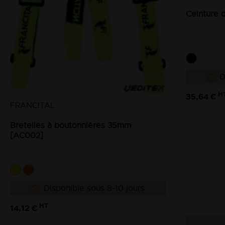
Ceinture 
D
H
35,64 €
FRANCITAL
Bretelles à boutonnières 35mm
[AC002]
Disponible sous 8-10 jours
HT
14,12 €