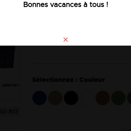
Bonnes vacances à tous !
Voir la description
Consultez le guide des tailles
Tout article en taille supérieure à 2XL
56 ne sera ni repris ni échangé.
Couleur
60-307