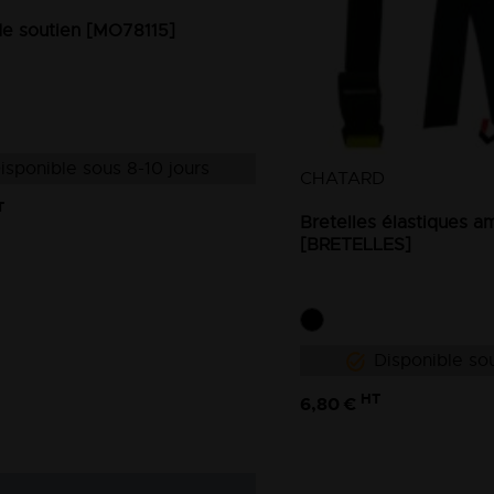
de soutien [MO78115]
isponible sous 8-10 jours
CHATARD
T
Bretelles élastiques a
[BRETELLES]
Disponible sou
HT
6,80 €