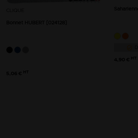
Saharienn
CLIQUE
Bonnet HUBERT [024128]
D
HT
4,90 €
HT
5,06 €