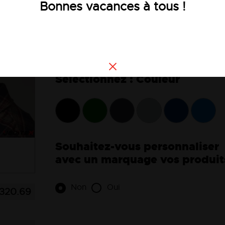
Bonnes vacances à tous !
Voir la description
Couleur
Souhaitez-vous personnaliser
avec un marquage vos produit
Non
Oui
320.69