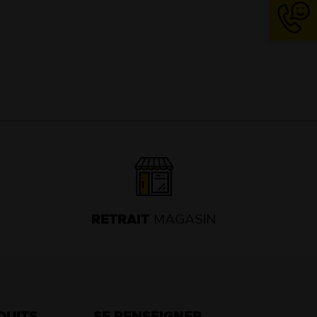
04
74
63
13
18
RETRAIT
MAGASIN
DUITS
SE RENSEIGNER