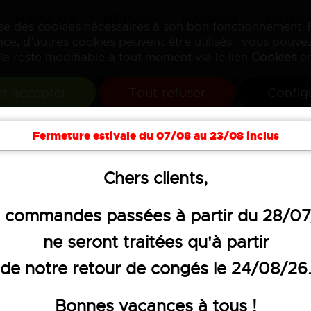
MARQUES
MÉTIERS
MAGASIN
L'ATELI
lise des cookies nécessaires à son bon fonctionnement.
ce, d’autres cookies peuvent être utilisés : vous pouvez
la reste modifiable à tout moment via le lien
Cookies
en
VENTE ET PERSONNALISATION
t accepter
Tout refuser
Config
DE VÊTEMENTS PROFESSIONNELS
Fermeture estivale du 07/08 au 23/08 inclus
Objets p
oires
Hygiène
Textiles publicitaires
Chers clients,
 commandes passées à partir du 28/0
ne seront traitées qu'à partir
SET DE 3 COUVE
de notre retour de congés le 24/08/26
BOITIER RIGIDE
Bonnes vacances à tous !