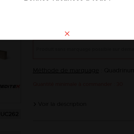
10,68 €
HT
Voir les
Produit sans marquage possible sur dem
Méthode de marquage
: Quadrinu
Quantité minimale à commander : 30
Voir la description
UC262