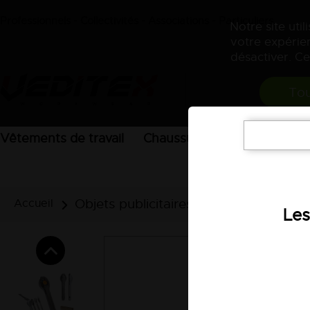
Professionnels - Collectivités - Associations - Particuliers
Notre site uti
votre expérien
désactiver. Ce
Tou
Vêtements de travail
Chaussures
EPI
Access
Objets publicitaires
Objets divers
Accueil
Les