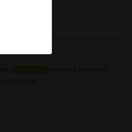
 prix dégressifs
ande
able
recyclé RCS
marqué à votre logo
nd 1 couleur