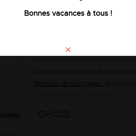
36,30 €
HT
Bonnes vacances à tous !
Voir les
Produit sans marquage possible sur dem
Gourde isotherme en acier inoxyd
Méthode de marquage :
ScreenRou
Quantité minimale à commander : 25
078990