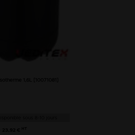
isotherme 1,6L [10071081]
isponible sous 8-10 jours
HT
23,92 €
e