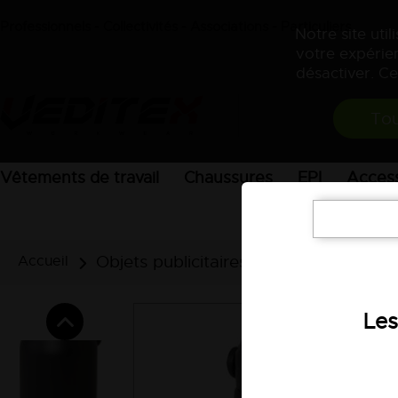
Professionnels - Collectivités - Associations - Particuliers
Notre site uti
votre expérien
désactiver. Ce
Tou
Vêtements de travail
Chaussures
EPI
Access
Objets publicitaires
Gourdes et Gob
Accueil
Les