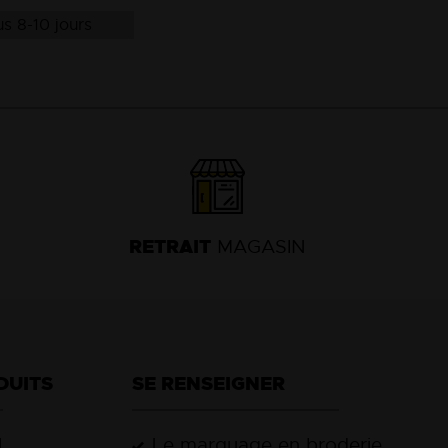
s 8-10 jours
13
18
RETRAIT
MAGASIN
DUITS
SE RENSEIGNER
l
Le marquage en broderie