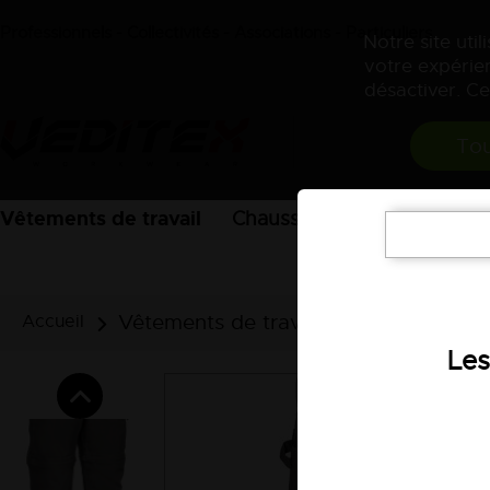
Professionnels - Collectivités - Associations - Particuliers
Notre site uti
votre expérien
désactiver. Ce
Tou
Vêtements de travail
Chaussures
EPI
Acces
Vêtements de travail
Pantalons et
Accueil
Les